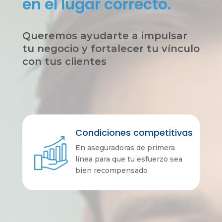
en el lugar correcto.
en el lugar correcto.
Queremos ayudarte a impulsar
Queremos ayudarte a impulsar
tu negocio y fortalecer tu vínculo
tu negocio y fortalecer tu vínculo
con tus clientes
con tus clientes
Condiciones competitivas
Condiciones competitivas
En aseguradoras de primera
En aseguradoras de primera
línea para que tu esfuerzo sea
línea para que tu esfuerzo sea
bien recompensado
bien recompensado