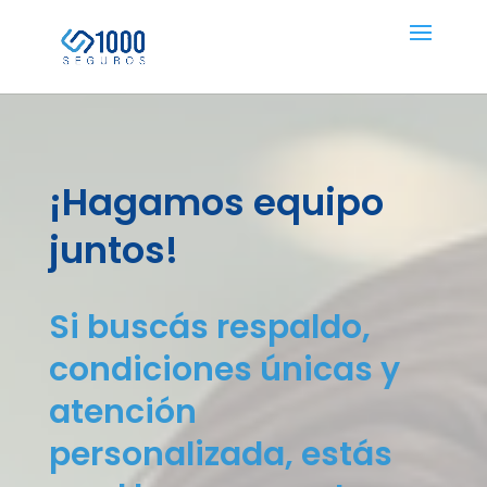
¡Hagamos equipo
¡Hagamos equipo
juntos!
juntos!
Si buscás respaldo,
Si buscás respaldo,
condiciones únicas y
condiciones únicas y
atención
atención
personalizada, estás
personalizada, estás