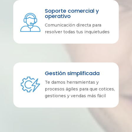
Soporte comercial y
Soporte comercial y
operativo
operativo
Comunicación directa para
Comunicación directa para
resolver todas tus inquietudes
resolver todas tus inquietudes
Gestión simplificada
Gestión simplificada
Te damos herramientas y
Te damos herramientas y
procesos ágiles para que cotices,
procesos ágiles para que cotices,
gestiones y vendas más fácil
gestiones y vendas más fácil