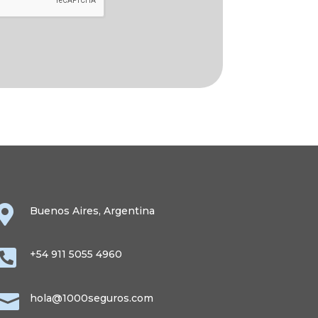

Buenos Aires, Argentina

+54 911 5055 4960

hola@1000seguros.com