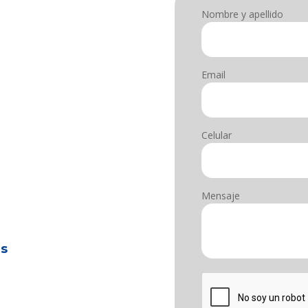
Nombre y apellido
Email
Celular
Mensaje
hs