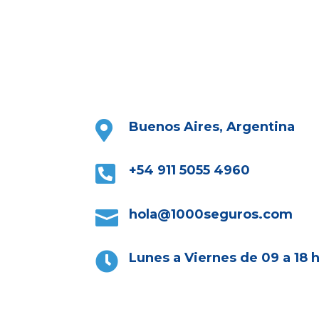

Buenos Aires, Argentina

+54 911 5055 4960

hola@1000seguros.com

Lunes a Viernes de 09 a 18 